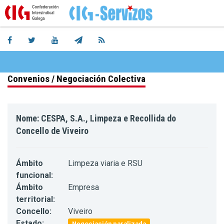
Convenios / Negociación Colectiva
Nome: CESPA, S.A., Limpeza e Recollida do
Concello de Viveiro
Ámbito
Limpeza viaria e RSU
funcional:
Ámbito
Empresa
territorial:
Concello:
Viveiro
Estado:
Negociación paralizada