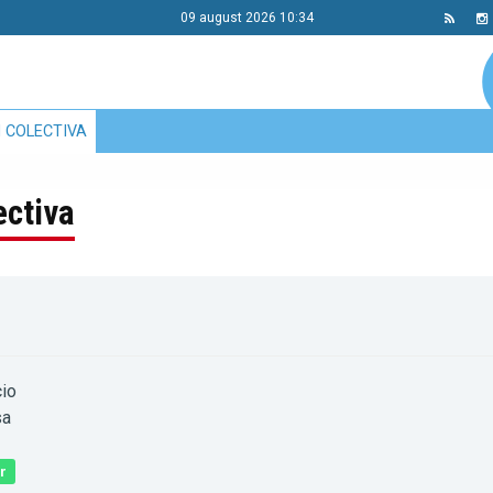
09 august 2026 10:34
 COLECTIVA
ectiva
io
sa
r