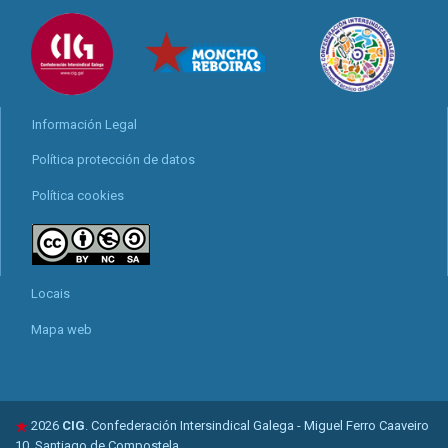
Información Legal
Política protección de datos
Política cookies
Locais
Mapa web
2026
CIG
. Confederación Intersindical Galega - Miguel Ferro Caaveiro
10, Santiago de Compostela