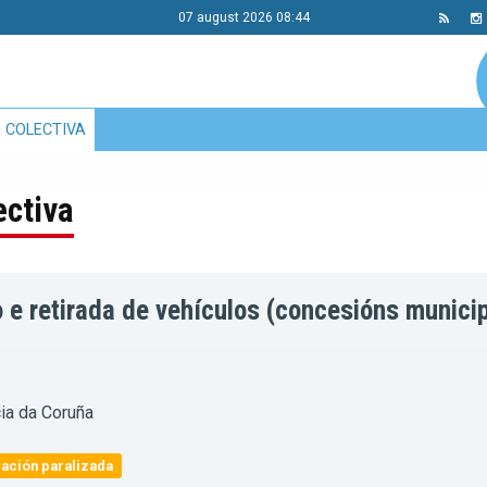
07 august 2026 08:44
 COLECTIVA
ectiva
e retirada de vehículos (concesións municip
ia da Coruña
ación paralizada