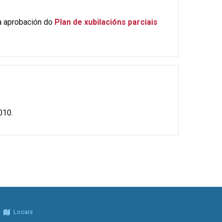
la aprobación do
Plan de xubilacións parciais
010.
Locais