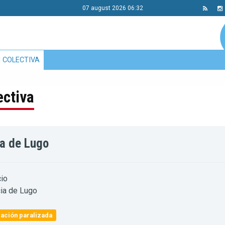
07 august 2026 06:32
 COLECTIVA
ectiva
ia de Lugo
io
ia de Lugo
ación paralizada