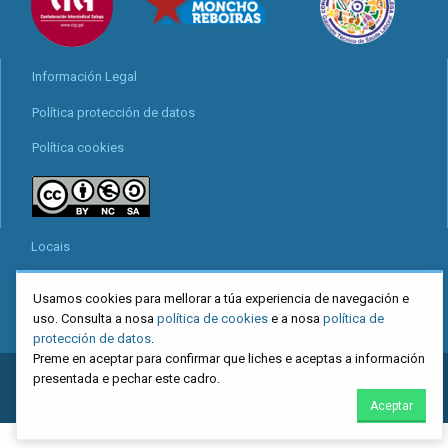
Información Legal
Política protección de datos
Política cookies
Locais
Mapa web
Usamos cookies para mellorar a túa experiencia de navegación e
uso. Consulta a nosa
política de cookies
e a nosa
política de
protección de datos
.
Preme en aceptar para confirmar que liches e aceptas a información
2026
CIG
. Confederación Intersindical Galega - Miguel Ferro Caaveiro
presentada e pechar este cadro.
10, Santiago de Compostela
Aceptar