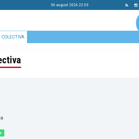
06 august 2026 22:03
 COLECTIVA
ectiva
sa
r