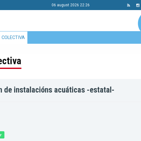
06 august 2026 22:26
 COLECTIVA
ectiva
de instalacións acuáticas -estatal-
r