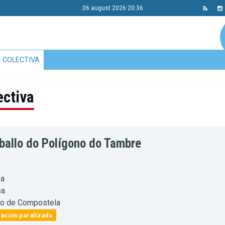
06 august 2026 20:36
 COLECTIVA
ectiva
ballo do Polígono do Tambre
a
sa
go de Compostela
ación paralizada