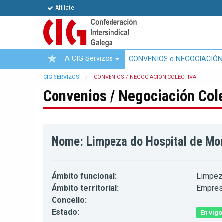
Afíliate
A CIG Servizos
CONVENIOS e NEGOCIACIÓN
CIG SERVIZOS
CONVENIOS / NEGOCIACIÓN COLECTIVA
Convenios / Negociación Col
Nome: Limpeza do Hospital de Mont
Ámbito funcional:
Limpeza
Ámbito territorial:
Empre
Concello:
Estado:
En vigo