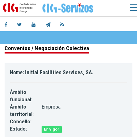
Convenios / Negociación Colectiva
Nome: Initial Facilities Services, SA.
Ámbito
funcional:
Ámbito
Empresa
territorial:
Concello:
Estado:
En vigor