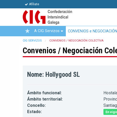
Afíliate
A CIG Servizos
CONVENIOS e NEGOCIACIÓN
CIG SERVIZOS
CONVENIOS / NEGOCIACIÓN COLECTIVA
Convenios / Negociación Col
Nome: Hollygood SL
Ámbito funcional:
Hostala
Ámbito territorial:
Provinc
Concello:
Santia
Estado:
En vigo