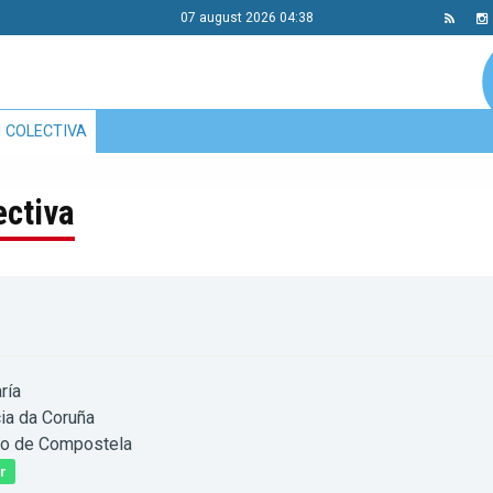
07 august 2026 04:38
 COLECTIVA
ectiva
ría
ia da Coruña
go de Compostela
r