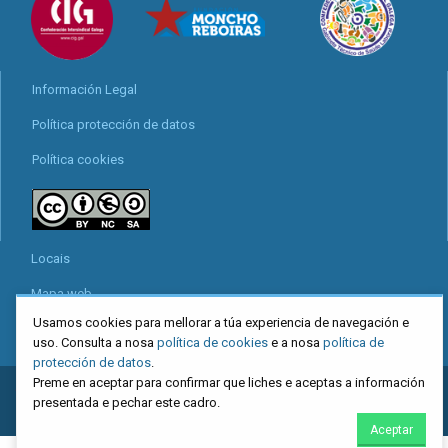
Información Legal
Política protección de datos
Política cookies
Locais
Mapa web
Usamos cookies para mellorar a túa experiencia de navegación e
uso. Consulta a nosa
política de cookies
e a nosa
política de
protección de datos
.
Preme en aceptar para confirmar que liches e aceptas a información
2026
CIG
. Confederación Intersindical Galega - Miguel Ferro Caaveiro
presentada e pechar este cadro.
10, Santiago de Compostela
Aceptar