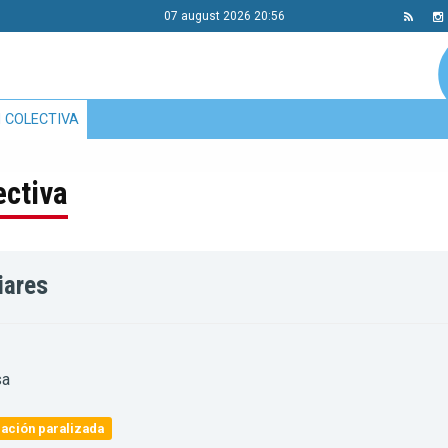
07 august 2026 20:56
 COLECTIVA
ectiva
iares
sa
ación paralizada