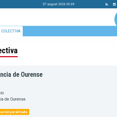
07 august 2026 05:09
 COLECTIVA
ectiva
incia de Ourense
io
ia de Ourense
ación paralizada