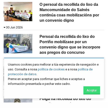
O persoal da recollida do lixo da
Mancomunidade do Salnés
continúa coas mobilizacións por
un convenio digno
30 Jun 2026
Persoal da recollida do lixo do
Porriño mobilízase por un
convenio digno que se incorpore
aos pregos do concurso
23 Jun 2026
Usamos cookies para mellorar a túa experiencia de navegación e
Desconvocada a folga na recollida
uso. Consulta a nosa
política de cookies
e a nosa
política de
do lixo da Estrada tras un pacto de
protección de datos
.
Preme en aceptar para confirmar que liches e aceptas a
melloras laborais
información presentada e pechar este cadro.
18 Jun 2026
Aceptar
Folga na recollida do lixo do
Porriño pola parálise na