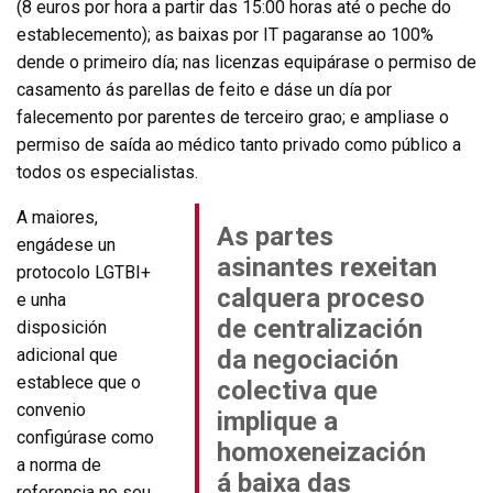
(8 euros por hora a partir das 15:00 horas até o peche do
establecemento); as baixas por IT pagaranse ao 100%
dende o primeiro día; nas licenzas equipárase o permiso de
casamento ás parellas de feito e dáse un día por
falecemento por parentes de terceiro grao; e ampliase o
permiso de saída ao médico tanto privado como público a
todos os especialistas.
A maiores,
As partes
engádese un
asinantes rexeitan
protocolo LGTBI+
calquera proceso
e unha
de centralización
disposición
adicional que
da negociación
establece que o
colectiva que
convenio
implique a
configúrase como
homoxeneización
a norma de
á baixa das
referencia no seu