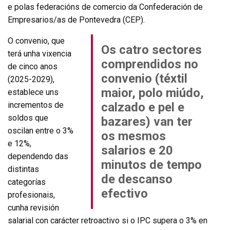
e polas federacións de comercio da Confederación de
Empresarios/as de Pontevedra (CEP).
O convenio, que
Os catro sectores
terá unha vixencia
comprendidos no
de cinco anos
convenio (téxtil
(2025-2029),
maior, polo miúdo,
establece uns
incrementos de
calzado e pel e
soldos que
bazares) van ter
oscilan entre o 3%
os mesmos
e 12%,
salarios e 20
dependendo das
minutos de tempo
distintas
de descanso
categorías
efectivo
profesionais,
cunha revisión
salarial con carácter retroactivo si o IPC supera o 3% en