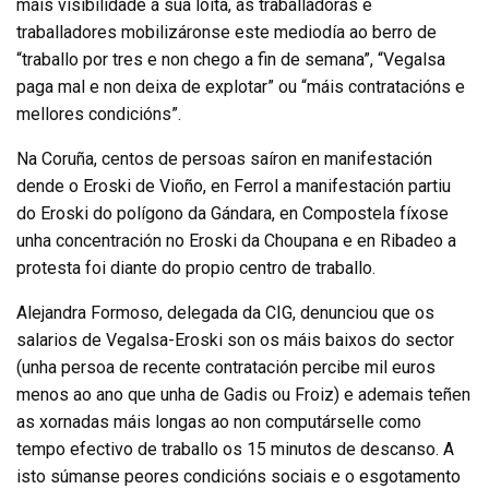
máis visibilidade á súa loita, as traballadoras e
traballadores mobilizáronse este mediodía ao berro de
“traballo por tres e non chego a fin de semana”, “Vegalsa
paga mal e non deixa de explotar” ou “máis contratacións e
mellores condicións”.
Na Coruña, centos de persoas saíron en manifestación
dende o Eroski de Vioño, en Ferrol a manifestación partiu
do Eroski do polígono da Gándara, en Compostela fíxose
unha concentración no Eroski da Choupana e en Ribadeo a
protesta foi diante do propio centro de traballo.
Alejandra Formoso, delegada da CIG, denunciou que os
salarios de Vegalsa-Eroski son os máis baixos do sector
(unha persoa de recente contratación percibe mil euros
menos ao ano que unha de Gadis ou Froiz) e ademais teñen
as xornadas máis longas ao non computárselle como
tempo efectivo de traballo os 15 minutos de descanso. A
isto súmanse peores condicións sociais e o esgotamento