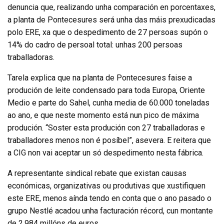
denuncia que, realizando unha comparación en porcentaxes,
a planta de Pontecesures será unha das máis prexudicadas
polo ERE, xa que o despedimento de 27 persoas supón o
14% do cadro de persoal total: unhas 200 persoas
traballadoras.
Tarela explica que na planta de Pontecesures faise a
produción de leite condensado para toda Europa, Oriente
Medio e parte do Sahel, cunha media de 60.000 toneladas
ao ano, e que neste momento está nun pico de máxima
produción. “Soster esta produción con 27 traballadoras e
traballadores menos non é posíbel”, asevera. E reitera que
a CIG non vai aceptar un só despedimento nesta fábrica.
A representante sindical rebate que existan causas
económicas, organizativas ou produtivas que xustifiquen
este ERE, menos aínda tendo en conta que o ano pasado o
grupo Nestlé acadou unha facturación récord, cun montante
de 2.984 millóns de euros.