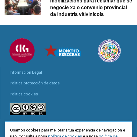
mobilizacións para reclamar que se
negocie xa o convenio provincial
da industria vitivinícola
Información Legal
Política protección de datos
Política cookies
Locais
Usamos cookies para mellorar a túa experiencia de navegación e
Mapa web
uso. Consulta a nosa
política de cookies
e a nosa
política de